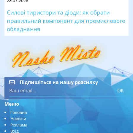
28.07.2026
Силові тиристори та діоди: як обрати
правильний компонент для промислового
обладнання
Підпишіться на нашу розсилку
OK
Меню
Головна
Новини
Реклама
Вхід