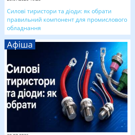
Силові тиристори та діоди: як обрати
правильний компонент для промислового
обладнання
Афіша