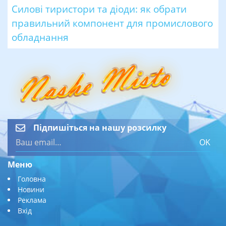
Силові тиристори та діоди: як обрати
правильний компонент для промислового
обладнання
Підпишіться на нашу розсилку
OK
Меню
Головна
Новини
Реклама
Вхід