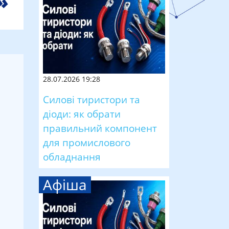
28.07.2026 19:28
Силові тиристори та
діоди: як обрати
правильний компонент
для промислового
обладнання
Афіша