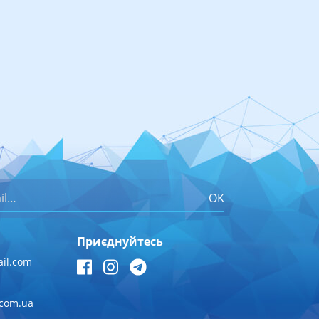
OK
Приєднуйтесь
il.com
.com.ua