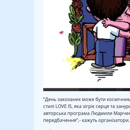
“День закоханих може бути космічним
стилі LOVE IS, яка зігріє серця та зану
авторська програма Людмили Марченк
передбачення”,- кажуть організатори.