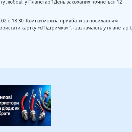
іту любові, у Планетарії День закоханих почнеться 12
 14.02 о 18:30. Квитки можна придбати за посиланням
ористати картку «єПідтримка» “,- зазначають у планетарії.