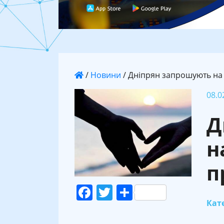
/
Новини
/
Дніпрян запрошують на
08.0
Д
н
п
Facebook
Twitter
Поділитися
Кате