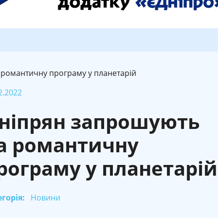
 романтичну програму у планетарій
2.2022
ніпрян запрошують
а романтичну
рограму у планетарій
горія:
Новини