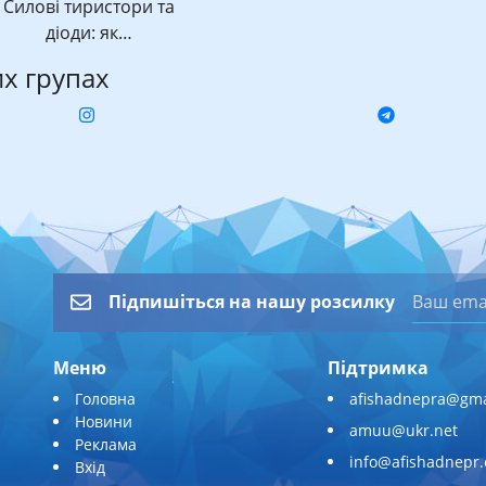
Силові тиристори та
діоди: як…
их групах
Підпишіться на нашу розсилку
Меню
Підтримка
Головна
afishadnepra@gma
Новини
amuu@ukr.net
Реклама
info@afishadnepr
Вхід