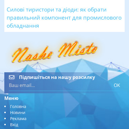
Силові тиристори та діоди: як обрати
правильний компонент для промислового
обладнання
Підпишіться на нашу розсилку
OK
Меню
Головна
Новини
Реклама
Вхід