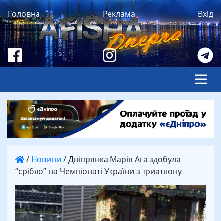
Головна
Реклама
Вхід
/
Новини
/
Дніпрянка Марія Ага здобула
“срібло” на Чемпіонаті України з триатлону