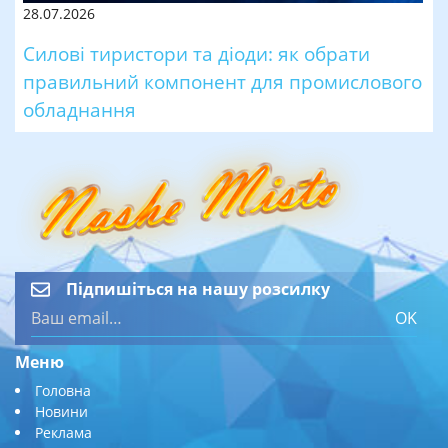
28.07.2026
Силові тиристори та діоди: як обрати
правильний компонент для промислового
обладнання
Підпишіться на нашу розсилку
OK
Меню
Головна
Новини
Реклама