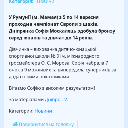
Категорія:
Новини
У Румунії (м. Мамая) з 5 по 14 вересня
проходив чемпіонат Європи з шахів.
Дніпрянка Софія Москалець здобула бронзу
серед юнаків та дівчат до 14 років.
Дівчинка – вихованка дитячо-юнацької
спортивної школи № 9 ім. міжнародного
гросмейстера О. С. Мороза. Софія набрала 7
очок з 9 можливих та випередила суперників за
додатковими показниками.
Вітаємо Софію з високим результатом!
За матеріалами
Дніпро ТV
.
Категории:
Новини
Повернутися на головну