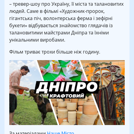
– тревер-шоу про Україну, її міста та талановитих
людей. Саме в фільмі «Художник-пророк,
гігантська піч, волонтерська ферма і зефірні
букети» відбувається знайомство глядачів із
талановитими майстрами Дніпра та їхніми
унікальними виробами.
Фільм триває трохи більше ніж годину.
За матеріалами
Наше Місто
.