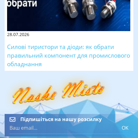
28.07.2026
Силові тиристори та діоди: як обрати
правильний компонент для промислового
обладнання
Підпишіться на нашу розсилку
OK