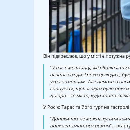
Він підкреслює, що у місті є потужна 
“
У вас є мешканці, які вболіваютьс
освітні заходи. І поки ці люди є, б
україномовним. Але неможна наси
спонукати, щоб людям було приємно 
Дніпро – те місто, куди хочеться їха
У Росію Тарас та його гурт на гастролі 
“
Допоки там не можна купити квиток 
повинен змінитися режим
“, – жарт