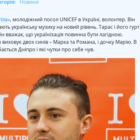
горія:
Новини
іла»
, молодіжний посол UNICEF в Україні, волонтер. Він
мають українську музику на новий рівень. Тарас і його гурт
ін вважає, що українізація повинна бути лагідною.
 виховує двох синів – Марка та Романа, і дочку Марію. В
ається Дніпро і які чутки про себе чув.