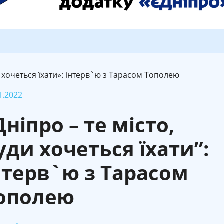
и хочеться їхати»: інтерв`ю з Тарасом Тополею
1.2022
Дніпро – те місто,
уди хочеться їхати”:
нтерв`ю з Тарасом
ополею