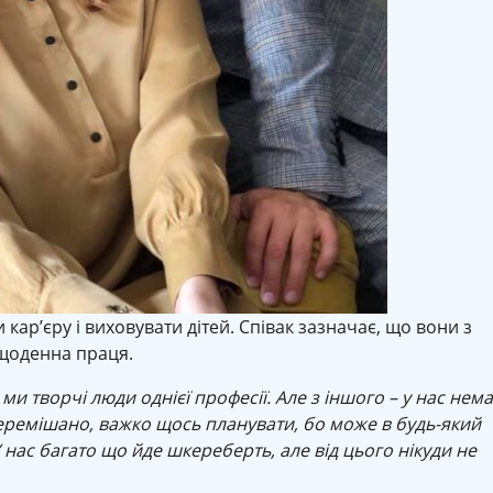
кар’єру і виховувати дітей. Співак зазначає, що вони з
щоденна праця.
 ми творчі люди однієї професії. Але з іншого – у нас нем
перемішано, важко щось планувати, бо може в будь-який
 нас багато що йде шкереберть, але від цього нікуди не