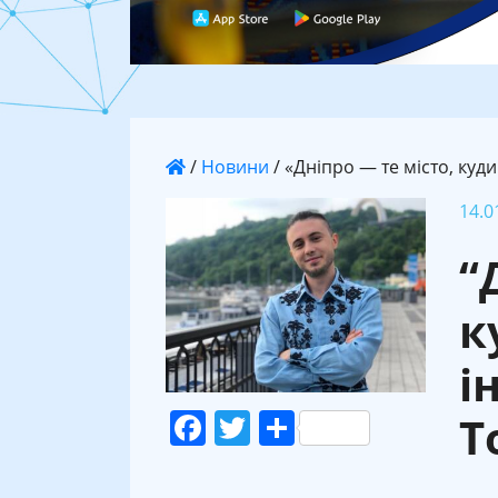
/
Новини
/
«Дніпро — те місто, куд
14.0
“
к
і
Facebook
Twitter
Поділитися
Т