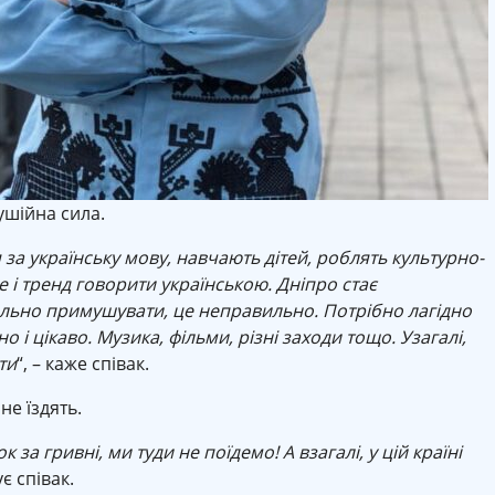
рушійна сила.
я за українську мову, навчають дітей, роблять культурно-
уде і тренд говорити українською. Дніпро стає
льно примушувати, це неправильно. Потрібно лагідно
і цікаво. Музика, фільми, різні заходи тощо. Узагалі,
ти
“, – каже співак.
не їздять.
за гривні, ми туди не поїдемо! А взагалі, у цій країні
ує співак.