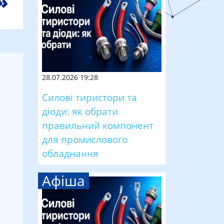
28.07.2026 19:28
Силові тиристори та
діоди: як обрати
правильний компонент
для промислового
обладнання
Афіша