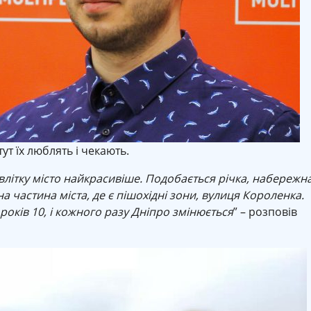
тут їх люблять і чекають.
влітку місто найкрасивіше. Подобається річка, набережна
 частина міста, де є пішохідні зони, вулиця Короленка.
оків 10, і кожного разу Дніпро змінюється
” – розповів