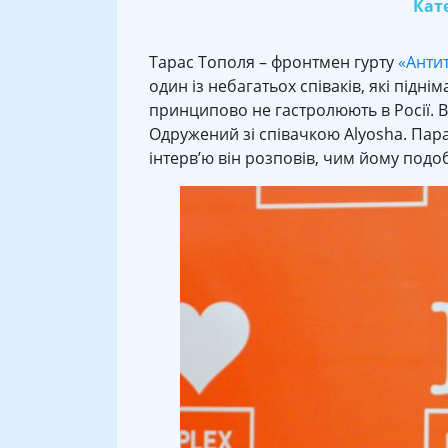
Кате
Тарас Тополя – фронтмен гурту
«Антит
один із небагатьох співаків, які підні
принципово не гастролюють в Росії. В
Одружений зі співачкою Alyosha. Пара
інтерв’ю він розповів, чим йому подоб