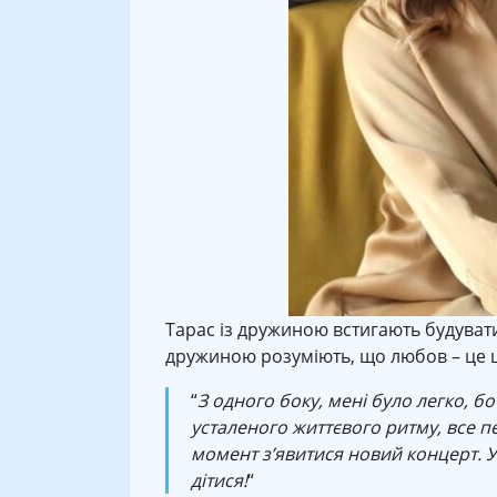
Тарас із дружиною встигають будувати 
дружиною розуміють, що любов – це 
“
З одного боку, мені було легко, бо
усталеного життєвого ритму, все 
момент з’явитися новий концерт. У
дітися!
“