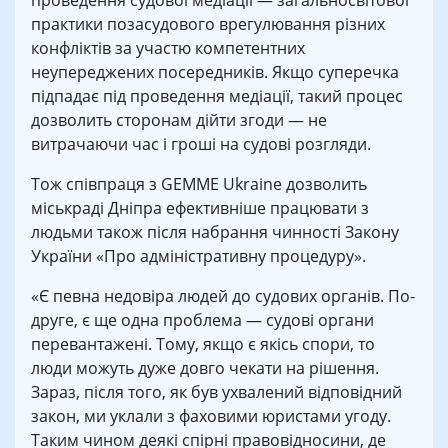
проведення судової медіації — загальносвітової
практики позасудового врегулювання різних
конфліктів за участю компетентних
неупереджених посередників. Якщо суперечка
підпадає під проведення медіації, такий процес
дозволить сторонам дійти згоди — не
витрачаючи час і гроші на судові розгляди.
Тож співпраця з GEMME Ukraine дозволить
міськраді Дніпра ефективніше працювати з
людьми також після набрання чинності Закону
України «Про адміністративну процедуру».
«Є певна недовіра людей до судових органів. По-
друге, є ще одна проблема — судові органи
перевантажені. Тому, якщо є якісь спори, то
люди можуть дуже довго чекати на рішення.
Зараз, після того, як був ухвалений відповідний
закон, ми уклали з фаховими юристами угоду.
Таким чином деякі спірні правовідносини, де