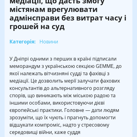
медіації, що дасть змогу
містянам врегулювати
адмінсправи без витрат часу і
грошей на суд
Категорія:
Новини
У Дніпрі одними з перших в країні підписали
меморандум з українською секцією GEMME, до
якої належать вітчизняні судді та фахівці з
медіації. Це дозволить мерії залучати фахових
консультантів до альтернативного розгляду
спорів, що виникають між міською радою та
іншими особами, використовуючи дієві
європейські практики. Головне — дати людям
зрозуміти, що їх чують і прагнуть допомогти
відшукати компроміс, надто у стресовому
середовищі війни, каже суддя