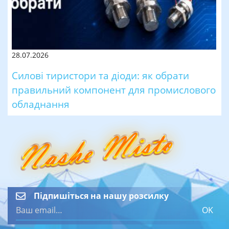
28.07.2026
Силові тиристори та діоди: як обрати
правильний компонент для промислового
обладнання
Підпишіться на нашу розсилку
OK