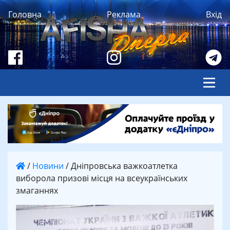
Головна
Реклама
Вхід
/
Новини
/
Дніпровська важкоатлетка
виборола призові місця на всеукраїнських
змаганнях