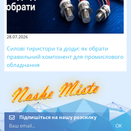
28.07.2026
Силові тиристори та діоди: як обрати
правильний компонент для промислового
обладнання
Підпишіться на нашу розсилку
OK