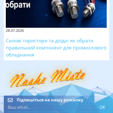
28.07.2026
Силові тиристори та діоди: як обрати
правильний компонент для промислового
обладнання
Підпишіться на нашу розсилку
OK