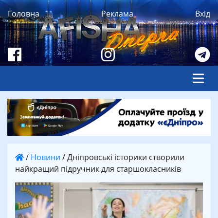
Головна
Реклама
Вхід
/
Новини
/
Дніпровські історики створили
найкращий підручник для старшокласників