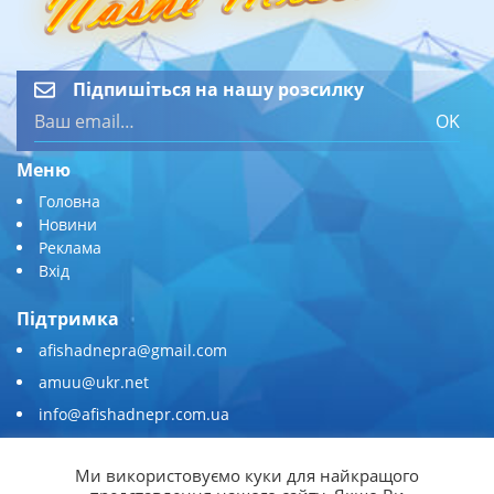
Підпишіться на нашу розсилку
OK
Меню
Головна
Новини
Реклама
Вхід
Підтримка
afishadnepra@gmail.com
amuu@ukr.net
info@afishadnepr.com.ua
+380 (67) 567-45-51
Ми використовуємо куки для найкращого