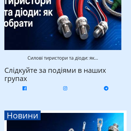
Силові тиристори та діоди: як…
Слідкуйте за подіями в наших
групах
Новини