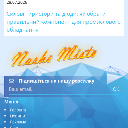
28.07.2026
Силові тиристори та діоди: як обрати
правильний компонент для промислового
обладнання
Підпишіться на нашу розсилку
OK
Меню
Головна
Новини
Реклама
Вхід