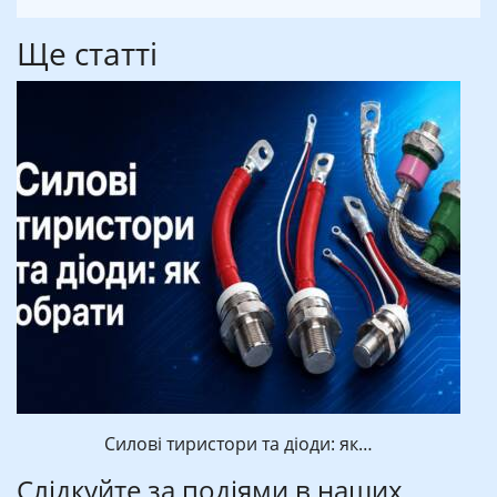
Ще статті
Силові тиристори та діоди: як…
Слідкуйте за подіями в наших