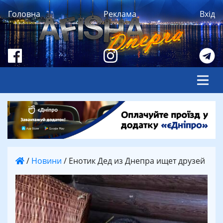
Головна
Реклама
Вхід
/
Новини
/
Енотик Дед из Днепра ищет друзей