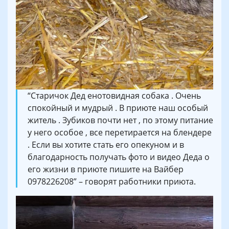
“Старичок Дед енотовидная собака . Очень
спокойный и мудрый . В приюте наш особый
житель . Зубиков почти нет , по этому питание
у него особое , все перетирается на блендере
. Если вы хотите стать его опекуном и в
благодарность получать фото и видео Деда о
его жизни в приюте пишите на Вайбер
0978226208” – говорят работники приюта.