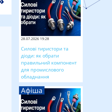
28.07.2026 19:28
Силові тиристори та
діоди: як обрати
правильний компонент
для промислового
обладнання
Афіша