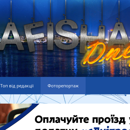
Топ від редакції
Фоторепортаж