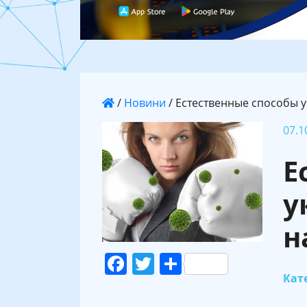
/
Новини
/
Естественные способы 
07.1
Е
у
н
Facebook
Twitter
Поділитися
Кате