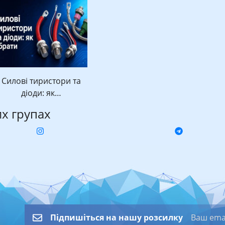
Силові тиристори та
діоди: як…
их групах
Підпишіться на нашу розсилку