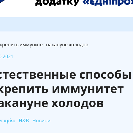
укрепить иммунитет накануне холодов
0.2021
стественные способы
крепить иммунитет
акануне холодов
горія:
H&B
Новини