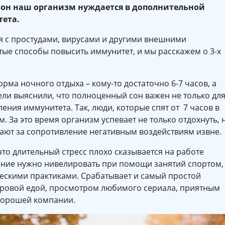
езон наш организм нуждается в дополнительной
ета.
я с простудами, вирусами и другими внешними
тые способы повысить иммунитет, и мы расскажем о 3-х
норма ночного отдыха – кому-то достаточно 6-7 часов, а
ели выяснили, что полноценный сон важен не только дл
ения иммунитета. Так, люди, которые спят от 7 часов в
 За это время организм успевает не только отдохнуть, 
чают за сопротивление негативным воздействиям извне.
то длительный стресс плохо сказывается на работе
ние нужно нивелировать при помощи занятий спортом,
ескими практиками. Срабатывает и самый простой
оровой едой, просмотром любимого сериала, приятным
хорошей компании.