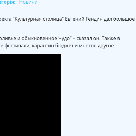
горія:
Новини
оекта “Культурная столица” Евгений Гендин дал большое
, оливье и обыкновенное Чудо” – сказал он. Также в
е фестивали, карантин бюджет и многое другое.