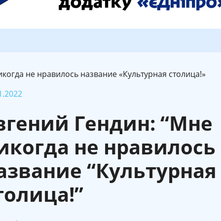
икогда не нравилось название «Культурная столица!»
1.2022
вгений Гендин: “Мне
икогда не нравилось
азвание “Культурная
толица!”