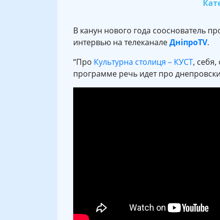
Кате
В канун нового года сооснователь пр
интервью на телеканале
ДніпроTV
.
“Про
Культурна столиця – КУСТ
, себя
программе речь идет про днепровски