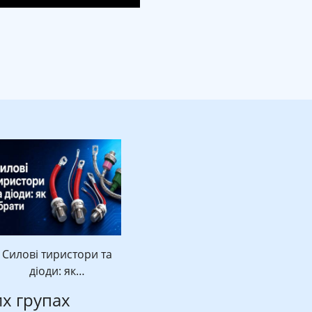
Силові тиристори та
діоди: як…
их групах