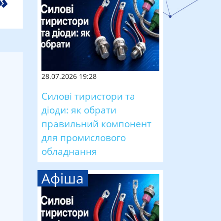
28.07.2026 19:28
Силові тиристори та
діоди: як обрати
правильний компонент
для промислового
обладнання
Афіша