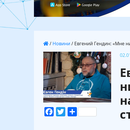
/
Новини
/
Евгений Гендин: «Мне н
02.0
Е
н
н
Facebook
Twitter
Поділитися
с