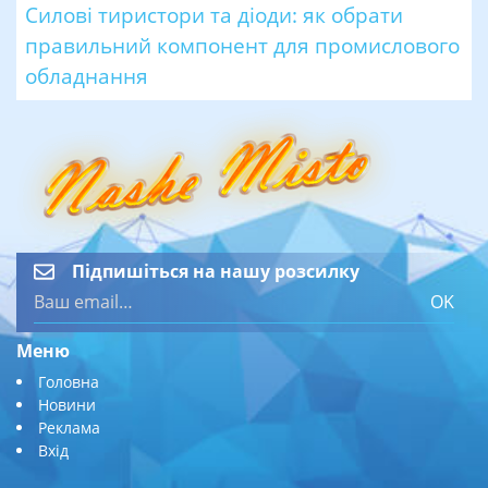
Силові тиристори та діоди: як обрати
правильний компонент для промислового
обладнання
Підпишіться на нашу розсилку
OK
Меню
Головна
Новини
Реклама
Вхід