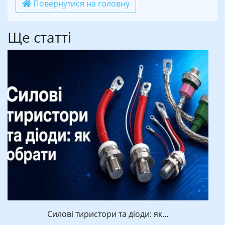
Повернутися на головну
Ще статті
Силові тиристори та діоди: як…