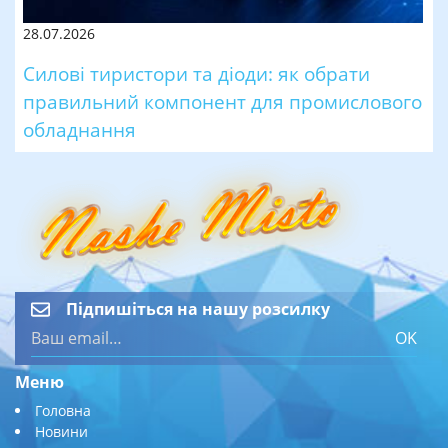
28.07.2026
Силові тиристори та діоди: як обрати
правильний компонент для промислового
обладнання
Підпишіться на нашу розсилку
OK
Меню
Головна
Новини