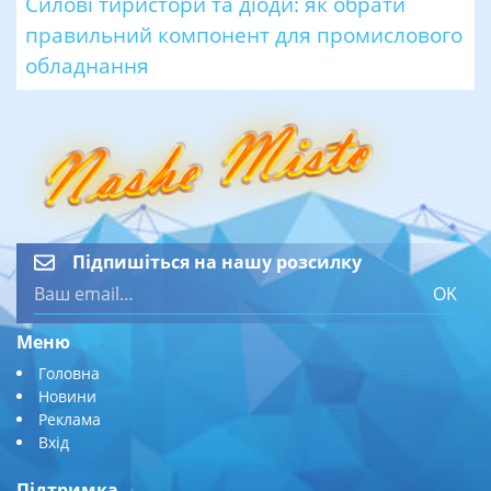
Силові тиристори та діоди: як обрати
правильний компонент для промислового
обладнання
Підпишіться на нашу розсилку
OK
Меню
Головна
Новини
Реклама
Вхід
Підтримка