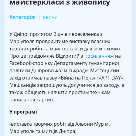
майстеркласи з живопису
Категорія:
Новини
У Дніпрі протягом 3 днів переселенка з
Маріуполя проводитиме виставку власних
творчих робіт та майстеркласи для всіх охочих.
Про це повідомляє Відкритий з
посиланням
на
Facebook-сторінку Департаменту гуманітарної
політики Дніпровської міськради. Мистецький
захід отримав назву «Війна на Пензлі «АРТ DAY».
Мешканців запрошують долучитися до заходу, а
також обіцяють навчити простим технікам
написання картин.
У програмі
-виставка творчих робіт від Альони Мур м.
Маріуполь та митців Дніпра;