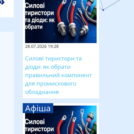
28.07.2026 19:28
Силові тиристори та
діоди: як обрати
правильний компонент
для промислового
обладнання
Афіша