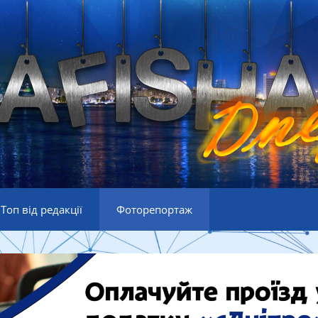
Топ від редакції
Фоторепортаж