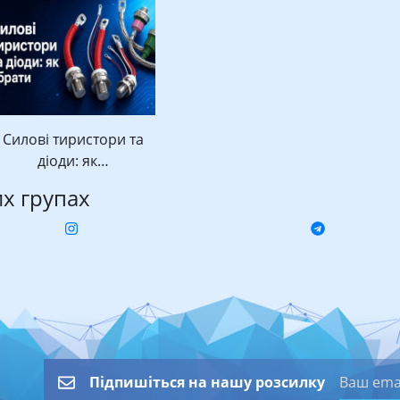
Силові тиристори та
діоди: як…
их групах
Підпишіться на нашу розсилку