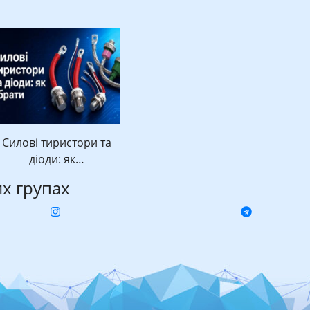
Силові тиристори та
діоди: як…
их групах