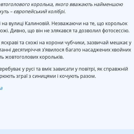
– жовтоголового королька, якого вважають найменшою
жуть – європейський колібрі.
і на вулиці Калиновій. Незважаючи на те, що корольок
жі. Дивно, що він не злякався та дозволил фотосессію.
 яскраві та схожі на корони чубчики, зазвичай мешкає у
останні десятиріччя з’явилося багато насаджених хвойних
сть жовтоголових корольків.
ебуває у русі та вміє зависати у повітрі, як справжній
рюють зграї з синицями і кочують разом.
а