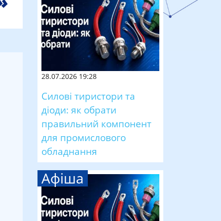
28.07.2026 19:28
Силові тиристори та
діоди: як обрати
правильний компонент
для промислового
обладнання
Афіша