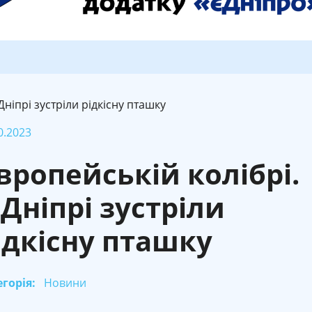
Дніпрі зустріли рідкісну пташку
0.2023
вропейській колібрі.
 Дніпрі зустріли
ідкісну пташку
горія:
Новини