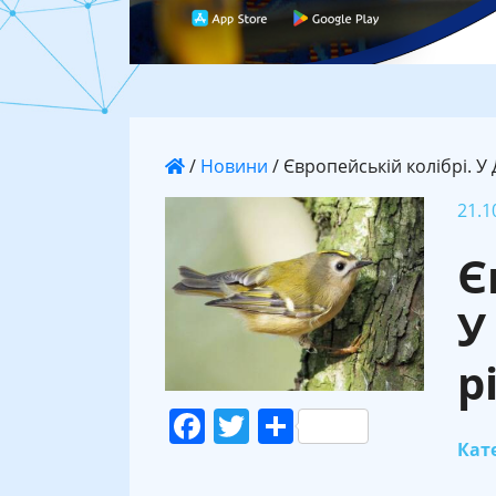
/
Новини
/
Європейській колібрі. У 
21.1
Є
У
р
Facebook
Twitter
Поділитися
Кате