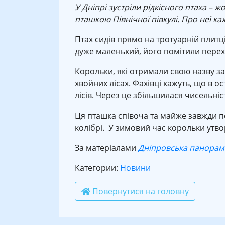
У Дніпрі зустріли рідкісного птаха 
пташкою Північної півкулі. Про неї ка
Птах сидів прямо на тротуарній плитц
дуже маленький, його помітили перехо
Корольки, які отримали свою назву за
хвойних лісах. Фахівці кажуть, що в 
лісів. Через це збільшилася чисельні
Ця пташка співоча та майже завжди пер
колібрі. У зимовий час корольки утво
За матеріалами
Дніпровська панорам
Категории:
Новини
Повернутися на головну