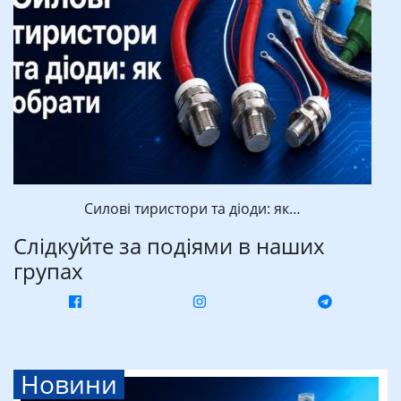
Силові тиристори та діоди: як…
Слідкуйте за подіями в наших
групах
Новини