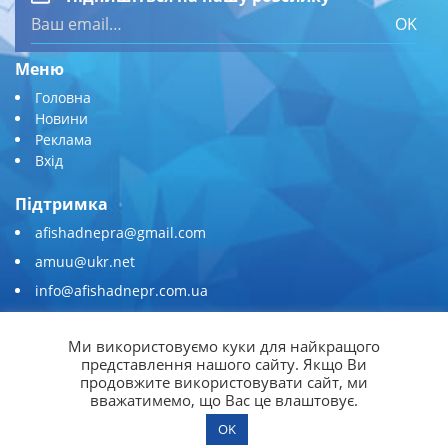
OK
Меню
Головна
Новини
Реклама
Вхід
Підтримка
afishadnepra@gmail.com
amuu@ukr.net
info@afishadnepr.com.ua
+380 (67) 567-45-51
Ми використовуємо куки для найкращого
Приєднуйтесь
представлення нашого сайту. Якщо Ви
продовжите використовувати сайт, ми
вважатимемо, що Вас це влаштовує.
OK
© 2026
Афіша Дніпра