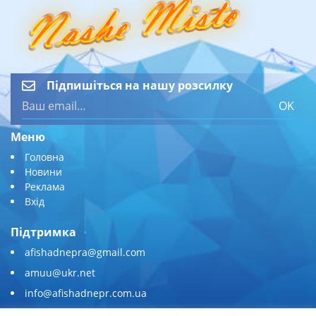
Підпишіться на нашу розсилку
OK
Меню
Головна
Новини
Реклама
Вхід
Підтримка
afishadnepra@gmail.com
amuu@ukr.net
info@afishadnepr.com.ua
+380 (67) 567-45-51