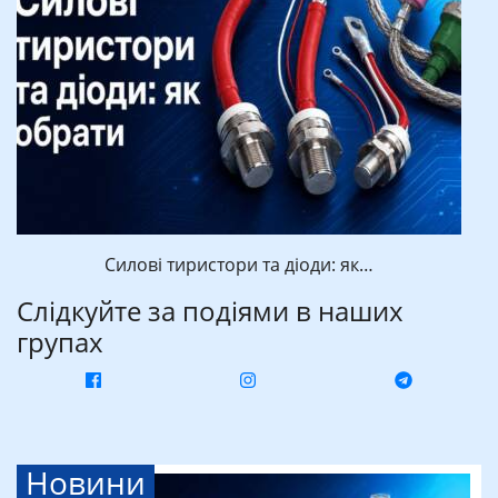
Силові тиристори та діоди: як…
Слідкуйте за подіями в наших
групах
Новини