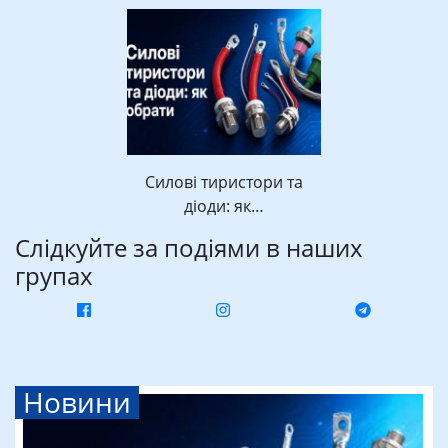
Силові тиристори та
діоди: як…
Слідкуйте за подіями в наших
групах
Новини