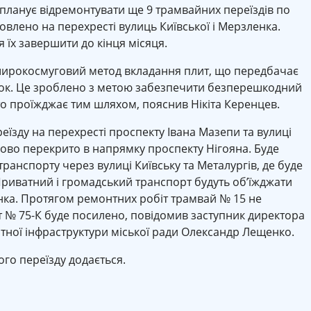
планує відремонтувати ще 9 трамвайних переїздів по
дновлено на перехресті вулиць Київської і Мерзленка.
 їх завершити до кінця місяця.
 широкосмуговий метод вкладання плит, що передбачає
йок. Це зроблено з метою забезпечити безперешкодний
то проїжджає тим шляхом, пояснив Нікіта Керенцев.
еїзду на перехресті проспекту Івана Мазепи та вулиці
сово перекрито в напрямку проспекту Нігояна. Буде
ранспорту через вулиці Київську та Металургів, де буде
риватний і громадський транспорт будуть об’їжджати
енка. Протягом ремонтних робіт трамвай № 15 не
 № 75-К буде посилено, повідомив заступник директора
тної інфраструктури міської ради Олександр Лещенко.
го переїзду додається.