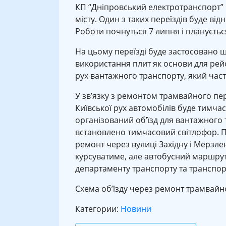
КП “Дніпровський електротранспорт” 
місту. Один з таких переїздів буде ві
Роботи почнуться 7 липня і планується
На цьому переїзді буде застосовано
використання плит як основи для ре
рух вантажного транспорту, який час
У зв’язку з ремонтом трамвайного пер
Київської рух автомобілів буде тимча
організований об’їзд для вантажного т
встановлено тимчасовий світлофор. П
ремонт через вулиці Західну і Мерзл
курсуватиме, але автобусний маршрут
департаменту транспорту та транспор
Схема об’їзду через ремонт трамвайно
Категории:
Новини