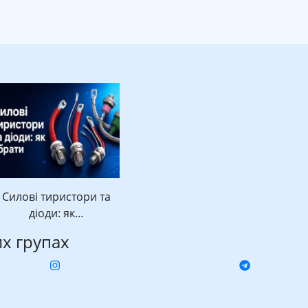
Силові тиристори та
діоди: як…
их групах