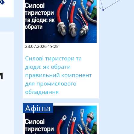
28.07.2026 19:28
Силові тиристори та
діоди: як обрати
и
правильний компонент
для промислового
обладнання
Афіша