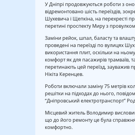
У Дніпрі продовжуються роботи з онов
відремонтовано шість переїздів, зокр
Шухевича і Щепкіна, на перехресті пр
перетині проспекту Миру з провулко
Заміни рейок, шпал, баласту та влаш
проведені на переїзді по вулицях Шух
використання плит, оскільки на ньом
комфорт як для пасажирів трамваїв, та
перетинають цей переїзд, зауважив п
Нікіта Керенцев.
Роботи включали заміну 75 метрів кол
решітки на підходах до нього, повідо
“Дніпровський електротранспорт” Род
Місцевий житель Володимир висловив 
що до його ремонту це була справжня 
комфортно.