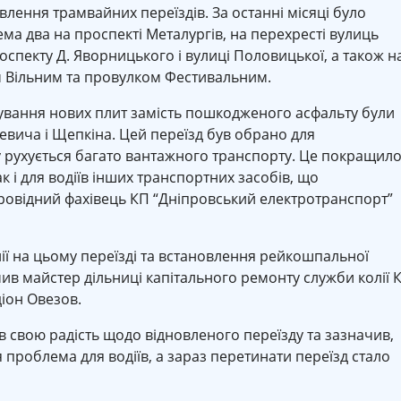
лення трамвайних переїздів. За останні місяці було
ема два на проспекті Металургів, на перехресті вулиць
оспекту Д. Яворницького і вулиці Половицької, а також н
м Вільним та провулком Фестивальним.
тування нових плит замість пошкодженого асфальту були
евича і Щепкіна. Цей переїзд був обрано для
у рухується багато вантажного транспорту. Це покращил
к і для водіїв інших транспортних засобів, що
ровідний фахівець КП “Дніпровський електротранспорт”
ії на цьому переїзді та встановлення рейкошпальної
мив майстер дільниці капітального ремонту служби колії 
іон Овезов.
свою радість щодо відновленого переїзду та зазначив,
проблема для водіїв, а зараз перетинати переїзд стало