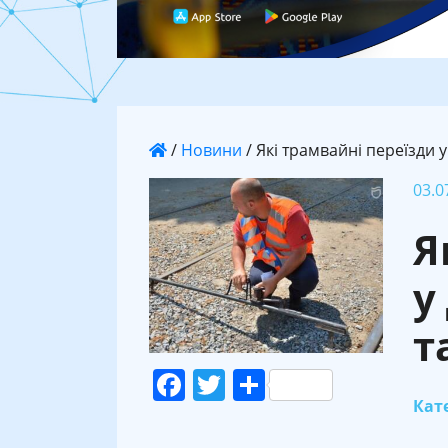
/
Новини
/
Які трамвайні переїзди 
03.0
Я
у
т
Facebook
Twitter
Поділитися
Кате