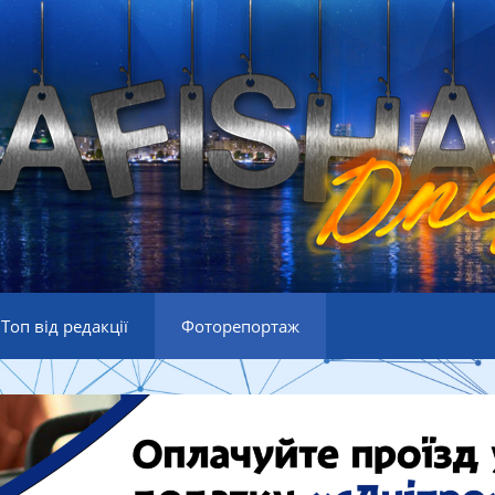
Топ від редакції
Фоторепортаж