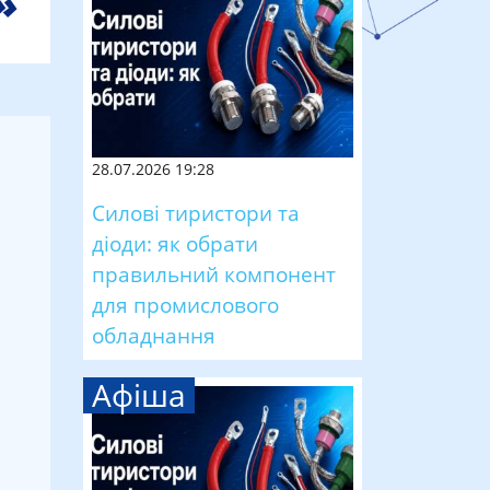
28.07.2026 19:28
Силові тиристори та
діоди: як обрати
правильний компонент
для промислового
обладнання
Афіша