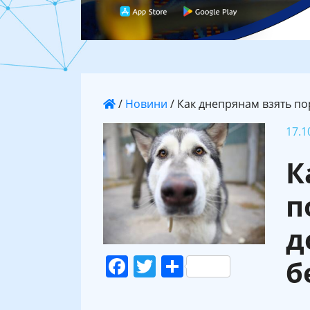
/
Новини
/
Как днепрянам взять п
17.1
К
п
д
Facebook
Twitter
Поділитися
б