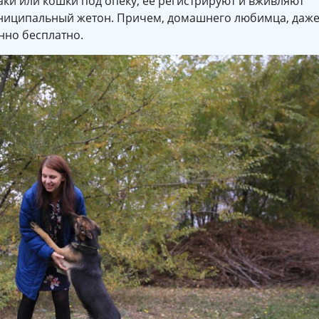
ки или кошки под опеку, ее регистрируют и вживляют
униципальный жетон. Причем, домашнего любимца, даж
нно бесплатно.