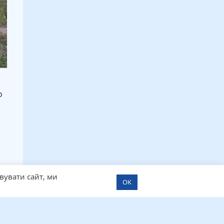
о
вувати сайт, ми
OK