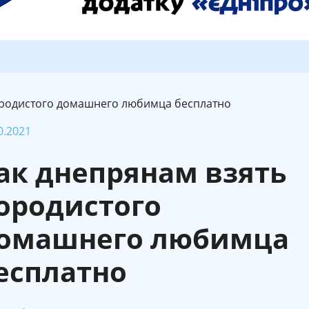
ородистого домашнего любимца бесплатно
0.2021
ак днепрянам взять
ородистого
омашнего любимца
есплатно