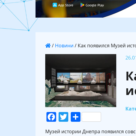
/
Новини
/
Как появился Музей ис
26.0
К
и
Кате
Facebook
Twitter
Поділитися
Музей истории Днепра появился совсе