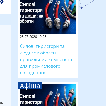
28.07.2026 19:28
Силові тиристори та
діоди: як обрати
правильний компонент
для промислового
обладнання
Афіша
я,