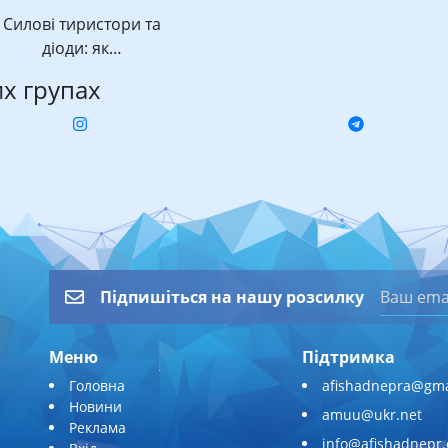
Силові тиристори та
діоди: як…
их групах
Підпишіться на нашу розсилку
Меню
Підтримка
Головна
afishadnepra@gma
Новини
amuu@ukr.net
Реклама
info@afishadnepr