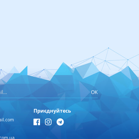
OK
Приєднуйтесь
il.com
.com.ua