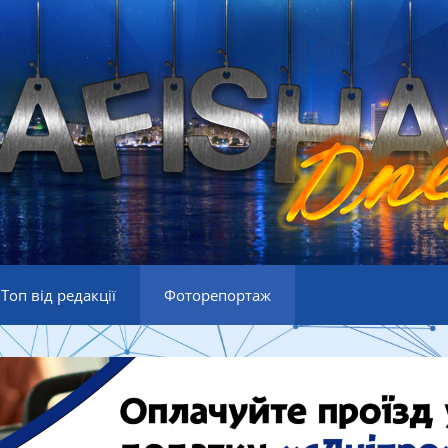
Топ від редакції
Фоторепортаж