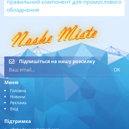
правильний компонент для промислового
обладнання
Підпишіться на нашу розсилку
OK
Меню
Головна
Новини
Реклама
Вхід
Підтримка