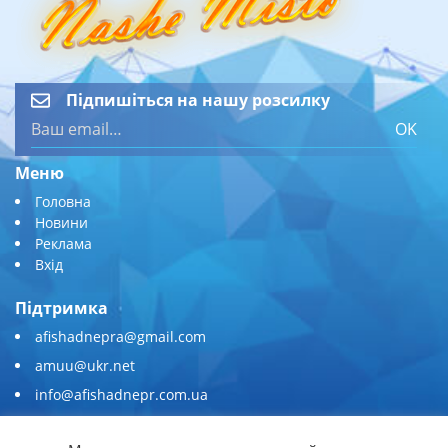
Підпишіться на нашу розсилку
OK
Меню
Головна
Новини
Реклама
Вхід
Підтримка
afishadnepra@gmail.com
amuu@ukr.net
info@afishadnepr.com.ua
+380 (67) 567-45-51