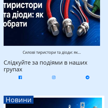
Силові тиристори та діоди: як…
Слідкуйте за подіями в наших
групах
Новини