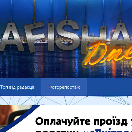
Топ від редакції
Фоторепортаж