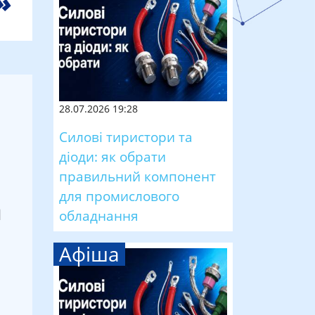
28.07.2026 19:28
Силові тиристори та
діоди: як обрати
правильний компонент
для промислового
а
обладнання
Афіша