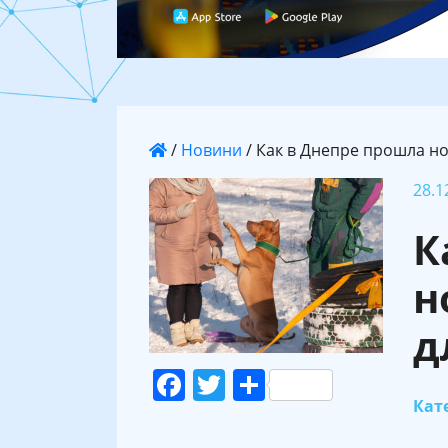
/
Новини
/
Как в Днепре прошла но
28.1
К
н
д
Facebook
Twitter
Поділитися
Кате