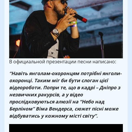
В официальной презентации песни написано:
“Навіть янголам-охоронцям потрібні янголи-
охоронці. Таким міг би бути слоган цієї
відеороботи. Попри те, що в кадрі – Дніпро з
незвичних ракурсів, а у відео
прослідковуються алюзії на “Небо над
Берліном” Віма Вендерса, сюжет пісні може
відбуватись у кожному місті світу”.