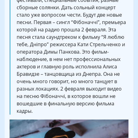
фестивали, специальные события, разные
сборные солянки. Дать сольный концерт
стало уже вопросом чести. Будут две новые
песни. Первая – сингл “Фібоначчі”, премьера
которой на радио прошла 2 февраля. Эта
песня стала саундтреком к фильму “Я люблю
тебе, Дніпро” режиссера Кати Стрельченко и
оператора Димы Панкова. Это фильм-
наблюдение, в нем нет профессиональных
актеров и главную роль исполнила Алиса
Бравидзе – танцовщица из Днепра. Она не
очень много говорит, но много танцует в
разных локациях. 2 февраля выходит видео
на песню Фібоначчі, в которое вошли не
вошедшие в финальную версию фильма
кадры.