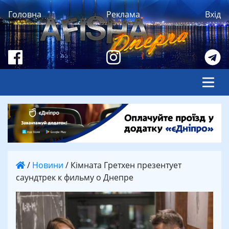
Головна
Реклама
Вхід
/
Новини
/
Кімната Гретхен презентует
саундтрек к фильму о Днепре