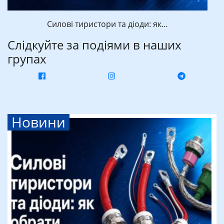
Силові тиристори та діоди: як…
Слідкуйте за подіями в наших
групах
Новини