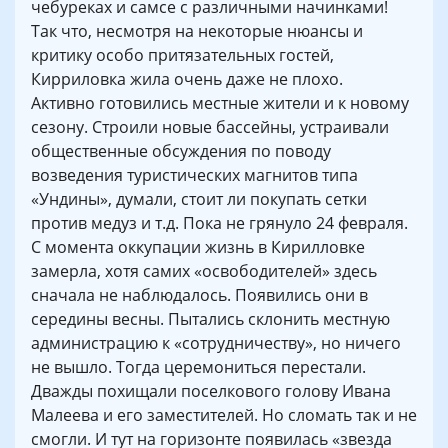
чебуреках и самсе с различными начинками!
Так что, несмотря на некоторые нюансы и
критику особо притязательных гостей,
Кирриловка жила очень даже не плохо.
Активно готовились местные жители и к новому
сезону. Строили новые бассейны, устраивали
общественные обсуждения по поводу
возведения туристических магнитов типа
«Ундины», думали, стоит ли покупать сетки
против медуз и т.д. Пока не грянуло 24 февраля.
С момента оккупации жизнь в Кирилловке
замерла, хотя самих «освободителей» здесь
сначала не наблюдалось. Появились они в
середины весны. Пытались склонить местную
администрацию к «сотрудничеству», но ничего
не вышло. Тогда церемониться перестали.
Дважды похищали поселкового голову Ивана
Малеева и его заместителей. Но сломать так и не
смогли. И тут на горизонте появилась «звезда