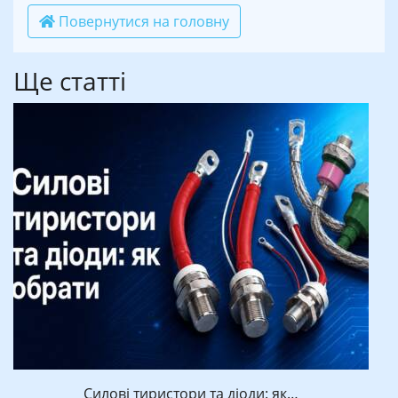
Повернутися на головну
Ще статті
Силові тиристори та діоди: як…