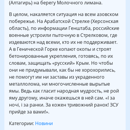
(Алтагирь) на берегу Молочного лимана.
В целом, накаляется ситуация на всем азовском
побережье. На Арабатской Стрелке (Херсонская
область), по информации Генштаба, российские
военные устроили пыточную в Стрелковом, где
издеваются над всеми, кто их не поддерживает.
А в Генической Горке копают окопы и строят
бетонированные укрепления, готовясь, по их
словам, защищать «русский» Крым. Но чтобы
они не придумывали, как бы не хорохорились,
не помогут им ни заставы из украденного
металлолома, ни многочисленные вырытые
ямы. Ведь как гласит народная мудрость, не рой
яму другому, иначе окажешься в ней сам. «І за
ночі, і за ранки. За кожен тривожний ранок! ЗСУ
прийде за вами!».
Категории:
Новини