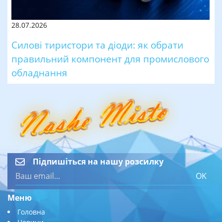
28.07.2026
Силові тиристори та діоди: як обрати
правильний компонент для промислового
обладнання
Підпишіться на нашу розсилку
OK
Меню
Головна