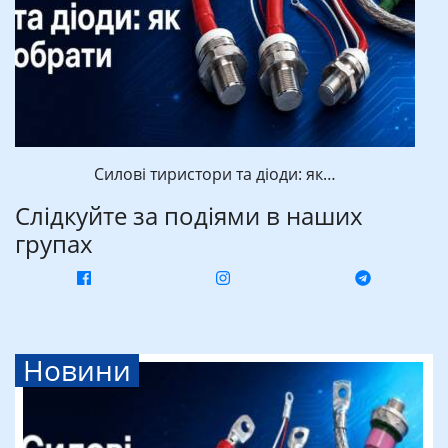
Силові тиристори та діоди: як…
Слідкуйте за подіями в наших
групах
Новини