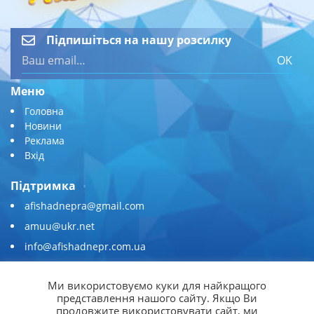
Підпишіться на нашу розсилку
OK
Меню
Головна
Новини
Реклама
Вхід
Підтримка
afishadnepra@gmail.com
amuu@ukr.net
info@afishadnepr.com.ua
+380 (67) 567-45-51
Ми використовуємо куки для найкращого
Приєднуйтесь
представлення нашого сайту. Якщо Ви
продовжите використовувати сайт, ми