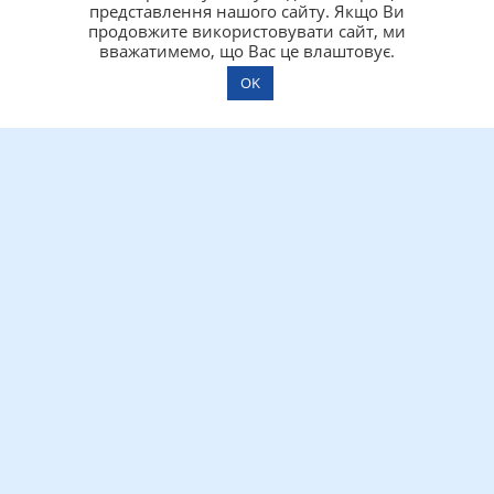
представлення нашого сайту. Якщо Ви
продовжите використовувати сайт, ми
вважатимемо, що Вас це влаштовує.
OK
Підпишіться на нашу розсилку
OK
Меню
Головна
Новини
Реклама
Вхід
Підтримка
afishadnepra@gmail.com
amuu@ukr.net
info@afishadnepr.com.ua