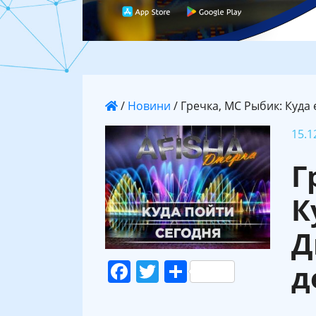
/
Новини
/
Гречка, МС Рыбик: Куда 
15.1
Г
К
Д
Facebook
Twitter
Поділитися
д