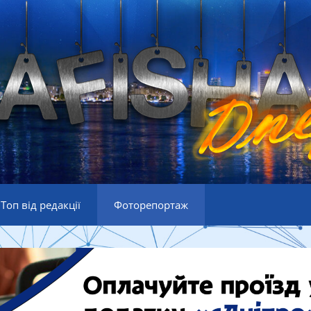
Топ від редакції
Фоторепортаж