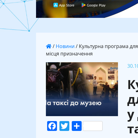
/
Новини
/
Культурна програма для о
місця призначення
30.1
К
д
у
Facebook
Twitter
Поділитися
т