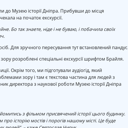
зли до Музею історії Дніпра. Прибувши до місця
чекала на початок екскурсії.
е. Бо так знаете, ніде і не буваю, і побачила своїх
ч.
сіб. Для зручного пересування тут встановлений пандус
зору розроблені спеціальні екскурсії шрифтом Брайля.
иції. Окрім того, ми підготували аудіогід, який
блемами зору і там є текстова частина для людей з
пник директора з наукової роботи Музею історії Дніпра
айомитись з фільмом присвячений історії цього будинку.
 про історію мостів і порогів нашому місті. Це буде
х людей”, – каже Святослав Чирук.