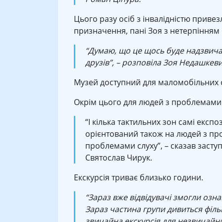
Цього разу осіб з інвалідністю приве
призначення, пані Зоя з нетерпінням 
“Думаю, що це щось буде надзвичайн
друзів”, – розповіла Зоя Недашкеви
Музей доступний для маломобільних о
Окрім цього для людей з проблемами 
“І кілька тактильних зон самі експоз
орієнтований також на людей з про
проблемами слуху”, – сказав засту
Святослав Чирук.
Екскурсія триває близько години.
“Зараз вже відвідувачі змогли озн
Зараз частина групи дивиться фільм
звичайна екскурсія для незвичайни