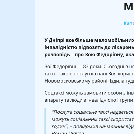
м
Кате
У Дніпрі
все більше маломобільних
інвалідністю відвозять до лікарень
розповідь – про Зою Федорівну, яка 
Зої Федорівні — 83 роки. Сьогодні в н
таксі. Такою послугою пані Зоя корис
Новомосковському районі. Їздила туди
Соцтаксі можуть замовити особи з інва
апарату та люди з інвалідністю І групи
“Послуга соціальне таксі надається
можуть соціальним таксі скористати
годин”, – повідомив начальник від
Роман Ціпура.