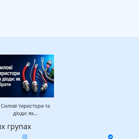
Силові тиристори та
діоди: як…
их групах