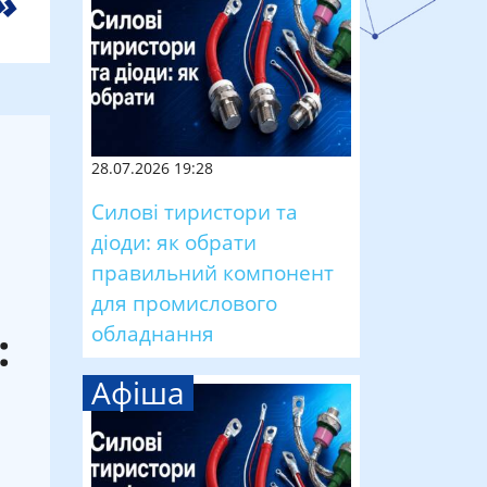
28.07.2026 19:28
Силові тиристори та
діоди: як обрати
правильний компонент
для промислового
обладнання
:
Афіша