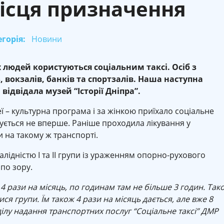
ісця призначення
горія:
Новини
 людей користуються соціальним таксі. Осіб з
, вокзалів, банків та спортзалів. Наша наступна
відвідала музей “Історії Дніпра”.
еї – культурна програма і за жінкою приїхало соціальне
тується не вперше. Раніше проходила лікування у
 на такому ж транспорті.
лідністю I та II групи із ураженням опорно-рухового
 по зору.
 4 рази на місяць, по годинам там не більше 3 годин. Так
ся групи. Їм також 4 рази на місяць дається, але вже 8
ділу надання транспортних послуг “Соціальне таксі” ДМР