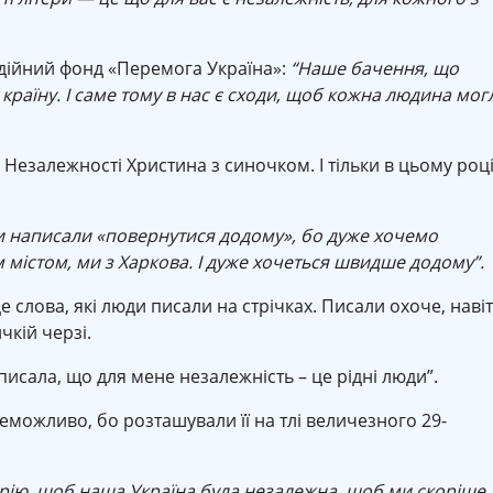
одійний фонд «Перемога Україна»:
“Наше бачення, що
раїну. І саме тому в нас є сходи, щоб кожна людина мог
 Незалежності Христина з синочком. І тільки в цьому році
 написали «повернутися додому», бо дуже хочемо
 містом, ми з Харкова. І дуже хочеться швидше додому”.
е слова, які люди писали на стрічках. Писали охоче, наві
кій черзі.
писала, що для мене незалежність – це рідні люди”.
можливо, бо розташували її на тлі величезного 29-
 мрію, щоб наша Україна була незалежна, щоб ми скоріше