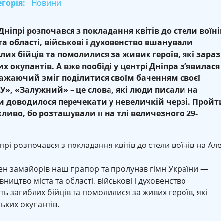
горія:
Новини
ніпрі розпочався з покладання квітів до стели воїні
 та області, військові і духовенство вшанували
их бійців та помолилися за живих героїв, які зараз
х окупантів. А вже пообіді у центрі Дніпра з’явилася
бажаючий зміг поділитися своїм баченням своєї
У», «Залужний» – це слова, які люди писали на
ли доводилося перечекати у невеличкій черзі. Пройт
иво, бо розташували її на тлі величезного 29-
рі розпочався з покладання квітів до стели воїнів на Але
ирен замайорів наш прапор та пролунав гімн України —
ництво міста та області, військові і духовенство
 загиблих бійців та помолилися за живих героїв, які
ьких окупантів.