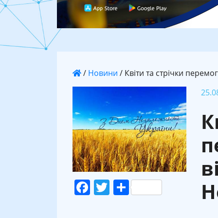
/
Новини
/
Квіти та стрічки перемо
25.0
К
п
в
Facebook
Twitter
Поділитися
Н