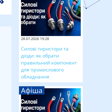
28.07.2026 19:28
Силові тиристори та
діоди: як обрати
правильний компонент
для промислового
обладнання
Афіша