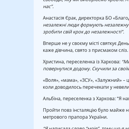
нас”.
Анастасія Єрак, директорка БО «Благ
незалежні люди формують незалежну к
зробити свій крок до незалежності”.
Вперше не у своєму місті святкує День
каже дівчина, свято з присмаком сліз.
Христина, переселенка із Харкова:
“Ми
повернутися додому. Скучили за своїм
«Воля», «мама», «ЗСУ», «Залужний» – ц
коли доводилось перечекати у невелич
Альбіна, переселенка з Харкова: “Я на
Пройти повз інсталяцію було майже не
метрового прапора України.
“Я написала слово “мрія”, тому що я