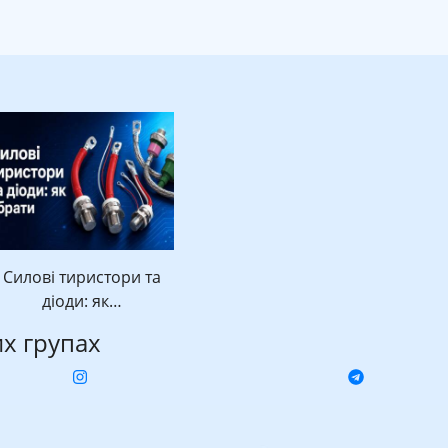
Силові тиристори та
діоди: як…
их групах