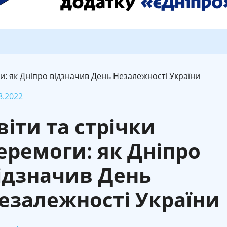
ги: як Дніпро відзначив День Незалежності України
8.2022
віти та стрічки
еремоги: як Дніпро
ідзначив День
езалежності України