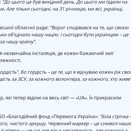
:
“До цього це був вихідний день. До цього ми їздили на
. Але тільки сьогодні, на 31 річницю, ми всі, українці,
ської обласноі ради:
“Ворог сподівався на те, що своєю
ки об’єднало нашу націю. І сьогодні бути українцем – це
 за нашу країну”.
ася незвичайна інсталяція, де кожен бажаючий зміг
лежності.
ордість”, бо гордість – це те, що я відчуваю кожен рік сво
рдість за ЗСУ, за кожного волонтера, за кожного, хто живе
р, які тепер відомі на весь світ — «UA». Їх прикрасили
 БО «Благодійний фонд «Перемога Україна»:
“Біла стрічка
ого, чистого аркушу. Червоний маркер – це символ нашо
і літери — це що для вас є незалежність, для кожного з