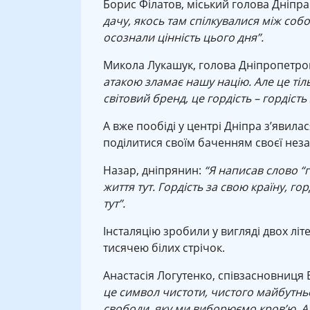
Борис Філатов, міський голова Дніпра
дачу, якось там спілкувалися між собою
осознали цінність цього дня”.
Микола Лукашук, голова Дніпропетров
атакою зламає нашу націю. Але це тіль
світовий бренд, це гордість – гордість
А вже пообіді у центрі Дніпра з’явил
поділитися своїм баченням своєї неза
Назар, дніпрянин:
“Я написав слово “г
життя тут. Гордість за свою країну, го
тут”.
Інсталяцію зробили у вигляді двох літе
тисячею білих стрічок.
Анастасія Логутенко, співзасновниця
це символ чистоти, чистого майбутнь
свободи, яку ми виборюємо кров’ю. А т