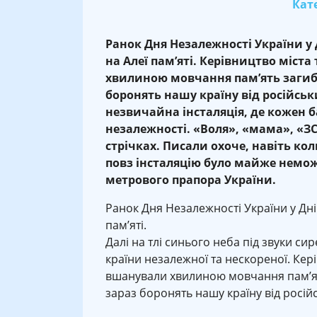
Кате
Ранок Дня Незалежності України у Д
на Алеї пам’яті. Керівництво міста
хвилиною мовчання пам’ять загибл
боронять нашу країну від російськи
незвичайна інсталяція, де кожен 
незалежності. «Воля», «мама», «ЗС
стрічках. Писали охоче, навіть ко
повз інсталяцію було майже неможл
метрового прапора України.
Ранок Дня Незалежності України у Дніп
пам’яті.
Далі на тлі синього неба під звуки с
країни незалежної та нескореної. Керів
вшанували хвилиною мовчання пам’ять
зараз боронять нашу країну від російс