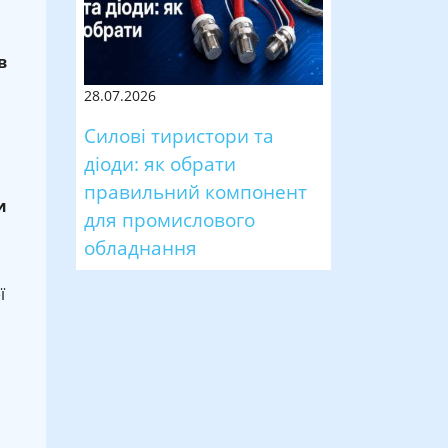
в
28.07.2026
Силові тиристори та
діоди: як обрати
правильний компонент
и
для промислового
обладнання
ї