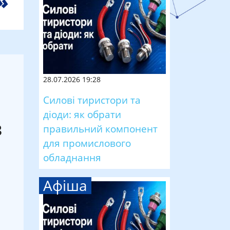
28.07.2026 19:28
Силові тиристори та
діоди: як обрати
з
правильний компонент
для промислового
обладнання
Афіша