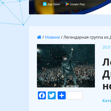
/
Новини
/
Легендарная группа из
20.0
Л
Д
н
Facebook
Twitter
Поділитися
Кате