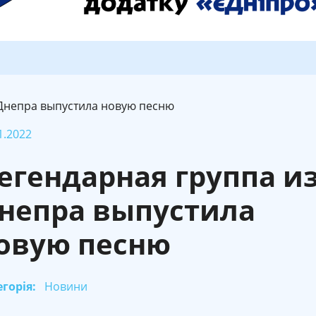
 Днепра выпустила новую песню
1.2022
егендарная группа и
непра выпустила
овую песню
горія:
Новини