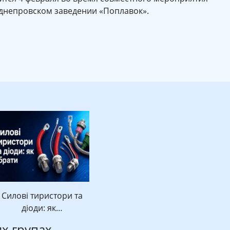
в днепровском заведении «Поплавок».
Силові тиристори та
діоди: як…
их групах