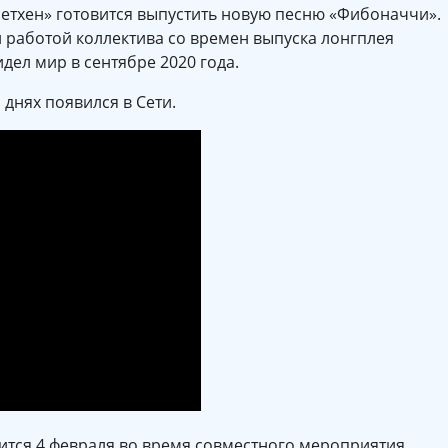
ретхен» готовится выпустить новую песню «Фибоначчи».
 работой коллектива со времен выпуска лонгплея
дел мир в сентябре 2020 года.
 днях появился в Сети.
ится 4 февраля во время совместного мероприятия