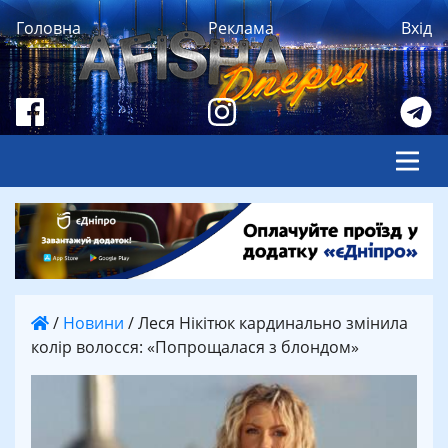
Головна
Реклама
Вхід
/
Новини
/
Леся Нікітюк кардинально змінила
колір волосся: «Попрощалася з блондом»