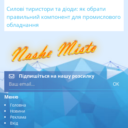
Силові тиристори та діоди: як обрати
правильний компонент для промислового
обладнання
Підпишіться на нашу розсилку
OK
Меню
Головна
Новини
Реклама
Вхід