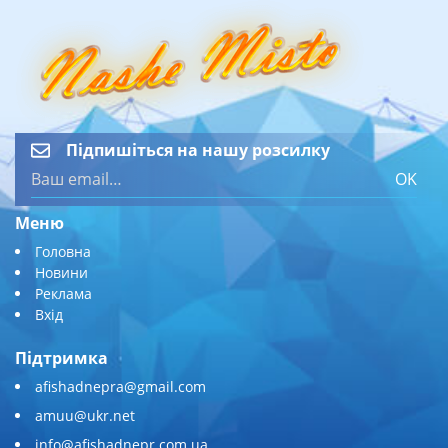
Підпишіться на нашу розсилку
OK
Меню
Головна
Новини
Реклама
Вхід
Підтримка
afishadnepra@gmail.com
amuu@ukr.net
info@afishadnepr.com.ua