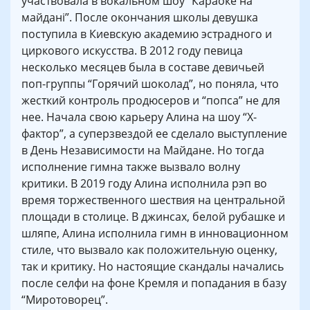
участвовала в вокальном шоу “Караоке на
майдані”. После окончания школы девушка
поступила в Киевскую академию эстрадного и
циркового искусства. В 2012 году певица
несколько месяцев была в составе девичьей
поп-группы “Горячий шоколад”, но поняла, что
жесткий контроль продюсеров и “попса” не для
нее. Начала свою карьеру Алина на шоу “X-
фактор”, а суперзвездой ее сделало выступление
в День Независимости на Майдане. Но тогда
исполнение гимна также вызвало волну
критики. В 2019 году Алина исполнила рэп во
время торжественного шествия на центральной
площади в столице. В джинсах, белой рубашке и
шляпе, Алина исполнила гимн в инновационном
стиле, что вызвало как положительную оценку,
так и критику. Но настоящие скандалы начались
после селфи на фоне Кремля и попадания в базу
“Миротоворец”.