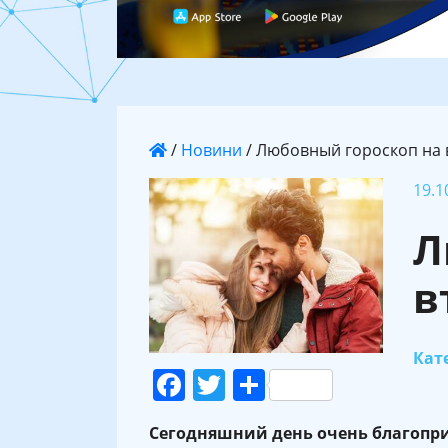
/
Новини
/
Любовный гороскоп на в
19.1
Л
в
Кате
Facebook
Twitter
Поділитися
Сегодняшний день очень благопри