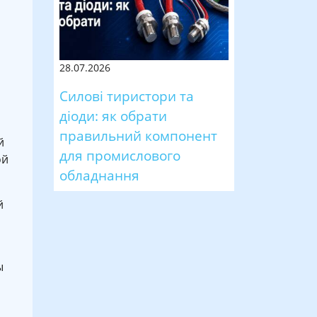
28.07.2026
Силові тиристори та
діоди: як обрати
правильний компонент
й
для промислового
ой
обладнання
й
ы