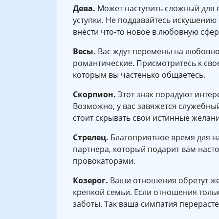
Дева.
Может наступить сложный для в
уступки. Не поддавайтесь искушению
внести что-то новое в любовную сфер
Весы.
Вас ждут перемены на любовно
романтические. Присмотритесь к свое
которым вы частенько общаетесь.
Скорпион.
Этот знак порадуют интере
Возможно, у вас завяжется служебны
стоит скрывать свои истинные жела
Стрелец.
Благоприятное время для н
партнера, который подарит вам наст
провокаторами.
Козерог.
Ваши отношения обретут же
крепкой семьи. Если отношения толь
заботы. Так ваша симпатия перерасте