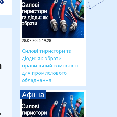
28.07.2026 19:28
Силові тиристори та
діоди: як обрати
а
правильний компонент
для промислового
обладнання
Афіша
ь