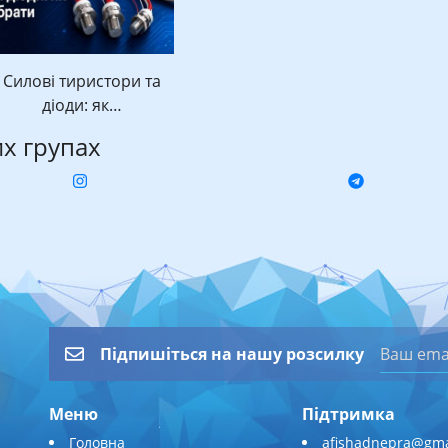
Силові тиристори та
діоди: як…
их групах
Підпишіться на нашу розсилку
Меню
Підтримка
Головна
afishadnepra@gma