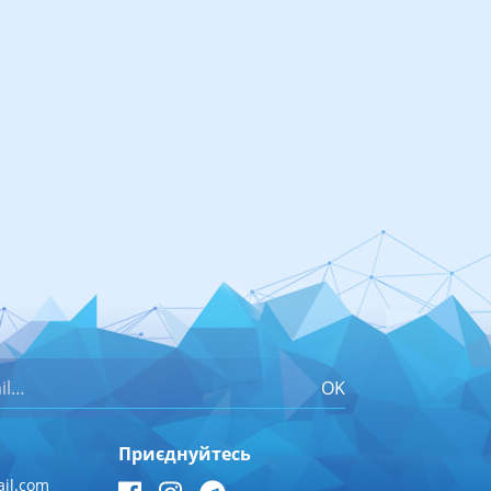
OK
Приєднуйтесь
il.com