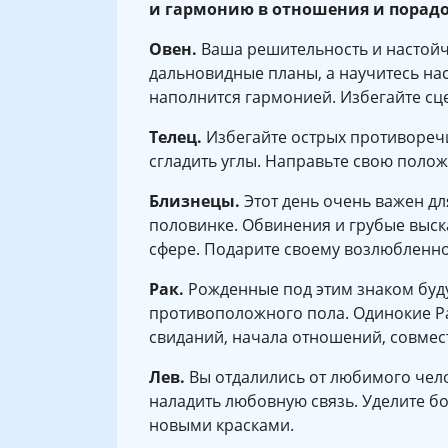
и гармонию в отношения и порадо
Овен.
Ваша решительность и настойч
дальновидные планы, а научитесь на
наполнится гармонией. Избегайте сц
Телец.
Избегайте острых противоречи
сгладить углы. Направьте свою полож
Близнецы.
Этот день очень важен дл
половинке. Обвинения и грубые выс
сфере. Подарите своему возлюбленно
Рак.
Рожденные под этим знаком буд
противоположного пола. Одинокие Ра
свиданий, начала отношений, совмес
Лев.
Вы отдалились от любимого чел
наладить любовную связь. Уделите б
новыми красками.