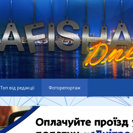
Топ від редакції
Фоторепортаж