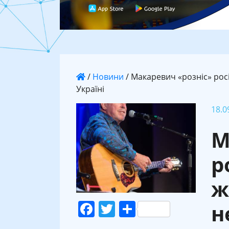
/
Новини
/
Макаревич «розніс» росі
Україні
18.0
М
р
ж
Facebook
Twitter
Поділитися
н