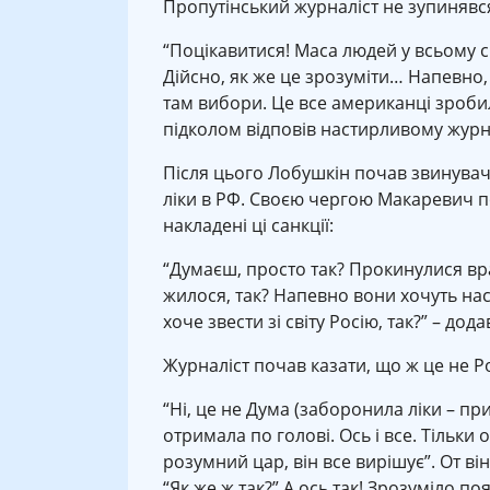
Пропутінський журналіст не зупинявся
“Поцікавитися! Маса людей у всьому св
Дійсно, як же це зрозуміти… Напевно,
там вибори. Це все американці зробили
підколом відповів настирливому журн
Після цього Лобушкін почав звинувачу
ліки в РФ. Своєю чергою Макаревич по
накладені ці санкції:
“Думаєш, просто так? Прокинулися вран
жилося, так? Напевно вони хочуть нас з
хоче звести зі світу Росію, так?” – до
Журналіст почав казати, що ж це не Ро
“Ні, це не Дума (заборонила ліки – пр
отримала по голові. Ось і все. Тільки
розумний цар, він все вирішує”. От він
“Як же ж так?” А ось так! Зрозуміло по