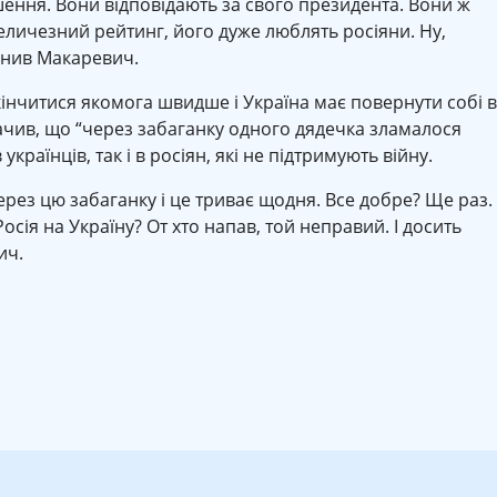
шення. Вони відповідають за свого президента. Вони ж
еличезний рейтинг, його дуже люблять росіяни. Ну,
яснив Макаревич.
інчитися якомога швидше і Україна має повернути собі в
начив, що “через забаганку одного дядечка зламалося
українців, так і в росіян, які не підтримують війну.
ерез цю забаганку і це триває щодня. Все добре? Ще раз.
Росія на Україну? От хто напав, той неправий. І досить
ич.