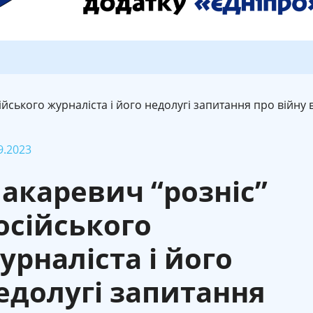
йського журналіста і його недолугі запитання про війну 
9.2023
акаревич “розніс”
осійського
урналіста і його
едолугі запитання