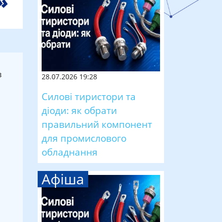
в
28.07.2026 19:28
Силові тиристори та
діоди: як обрати
правильний компонент
для промислового
обладнання
Афіша