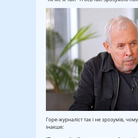
Горе-журналіст так і не зрозумів, чом
інакше: