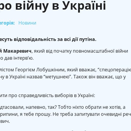
ро війну в Україні
горія:
Новини
уть відповідальність за всі дії путіна.
й Макаревич
, який від початку повномасштабної війни
о дав інтерв’ю.
алістом Георгієм Лобушкіним, який вважає, “спецопераці
ну в Україні назвав “метушнею”. Також він вважає, що у
ти про справедливість виборів в Україні:
дтасовали, напевно, так? Тобто ніхто обрати не хотів, а
рипини, я тебе прошу. Не треба запитувати очевидні реч
евич.