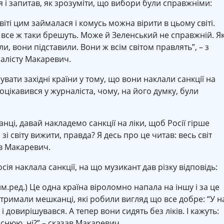
 і запитав, як зрозуміти, що вибори були справжніми:
іті цим займалася і комусь можна вірити в цьому світі.
 все ж таки брешуть. Може й Зеленський не справжній. Як
, вони підставили. Вони ж всім світом правлять”, – з
алісту Макаревич.
вати західні країни у тому, що вони наклали санкції на
цікавився у журналіста, чому, на його думку, були
ці, давай накладемо санкції на ліки, щоб Росії гірше
і світу вижити, правда? Я десь про це читав: весь світ
дав Макаревич.
сія наклала санкції, на що музикант дав різку відповідь:
им.ред.) Це одна країна віроломно напала на іншу і за це
 отримали мешканці, які робили вигляд що все добре: “У н
 і довирішувався. А тепер вони сидять без ліків. І кажуть:
яснюю, ні?” – сказав Макаревич.