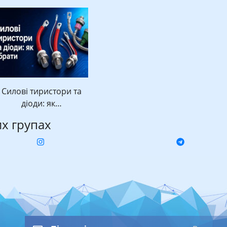
Силові тиристори та
діоди: як…
их групах