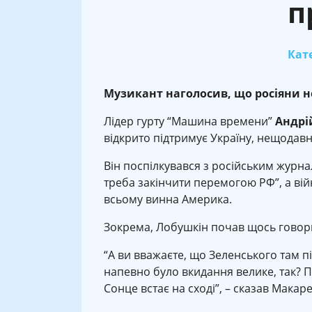
п
Кате
Музикант наголосив, що росіяни нес
Лідер гурту “Машина времени”
Андрі
відкрито підтримує Україну, нещодавн
Він поспілкувався з російським журн
треба закінчити перемогою РФ”, а вій
всьому винна Америка.
Зокрема, Лобушкін почав щось говори
“А ви вважаєте, що Зеленського там пі
напевно було вкидання велике, так? П
Сонце встає на сході”, – сказав Макар