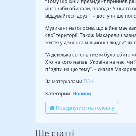
“Тому що їхній президент прийняв рі
його ніби обирали, правда? У нього в
віддувайтеся друзі”, – доступніше по
Музикант наголосив, що війна має зак
свої території. Також Макаревич заз
життя у декілька мільйонів людей” як в 
“А декілька сотень тисяч було вбито ч
Хто на кого напав. Україна на нас, чи 
п*здіти на цю тему”, – сказав Макарев
За матеріалами
ТСН.
Категории:
Новини
Повернутися на головну
Ще статті