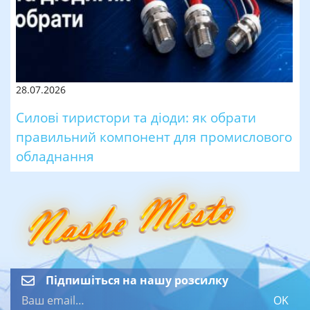
28.07.2026
Силові тиристори та діоди: як обрати
правильний компонент для промислового
обладнання
Підпишіться на нашу розсилку
OK