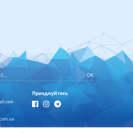
OK
Приєднуйтесь
il.com
.com.ua
1