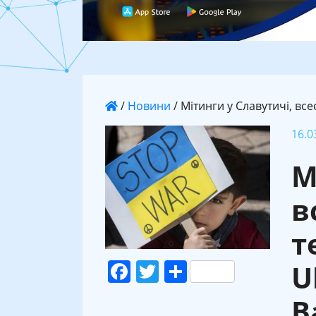
/
Новини
/
Мітинги у Славутичі, вс
16.0
М
в
т
Facebook
Twitter
Поділитися
U
В