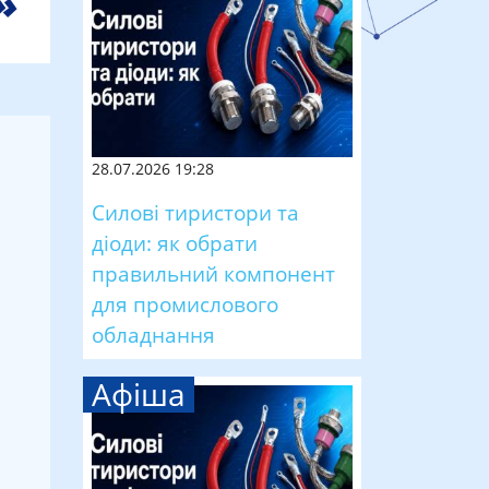
28.07.2026 19:28
Силові тиристори та
діоди: як обрати
правильний компонент
для промислового
обладнання
Афіша