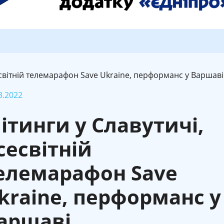
есвітній телемарафон Save Ukraine, перформанс у Варшаві
3.2022
ітинги у Славутичі,
сесвітній
елемарафон Save
kraine, перформанс у
аршаві