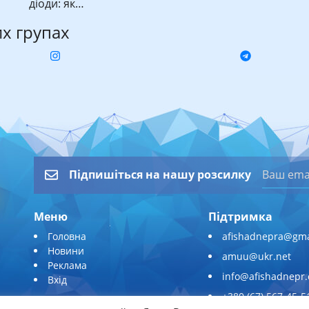
діоди: як…
их групах
Підпишіться на нашу розсилку
Меню
Підтримка
Головна
afishadnepra@gma
Новини
amuu@ukr.net
Реклама
info@afishadnepr
Вхід
+380 (67) 567-45-5