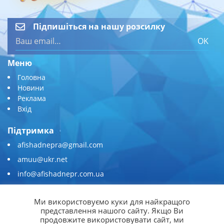
Підпишіться на нашу розсилку
OK
Меню
Головна
Новини
Реклама
Вхід
Підтримка
afishadnepra@gmail.com
amuu@ukr.net
info@afishadnepr.com.ua
+380 (67) 567-45-51
Ми використовуємо куки для найкращого
Приєднуйтесь
представлення нашого сайту. Якщо Ви
продовжите використовувати сайт, ми