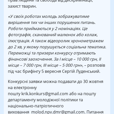
прав людини та свобода від дискримінації,
захист тварин.
«У своїх роботах молодь зображуватиме
вирішення тих чи інших порушених питань.
Роботи приймаються у 2 номінаціях. Це
фотографія, сканований малюнок або колаж,
ілюстрація. А також відеоролик хронометражем
до 2 хв, у якому порушується соціальна тематика.
Переможці та призери конкурсу отримають
фінансові заохочення. За І місце – 10 000 грн, ІІ
місце – 7 000 грн, ІІІ місце – 5 000 грн»,
– розповів
під час брифінгу 5 вересня Сергій Луденський.
Конкурсні заявки можна подавати до 30 жовтня
на електронну
пошту
krik.konkurs@gmail.com
або на пошту
департаменту молодіжної політики та
національно-патріотичного
виховання
molod.npv.dmr@gmail.com
. Питання