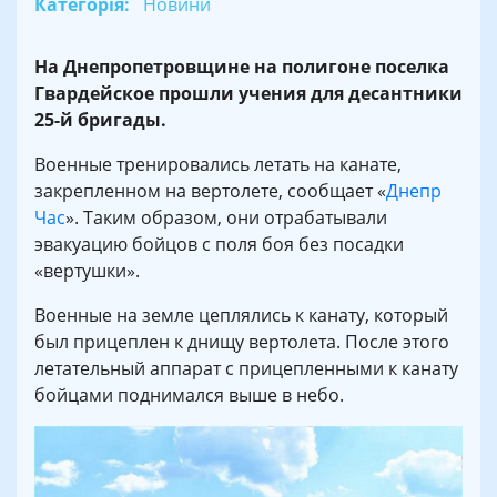
Категорія:
Новини
На Днепропетровщине на полигоне поселка
Гвардейское прошли учения для десантники
25-й бригады.
Военные тренировались летать на канате,
закрепленном на вертолете, сообщает «
Днепр
Час
». Таким образом, они отрабатывали
эвакуацию бойцов с поля боя без посадки
«вертушки».
Военные на земле цеплялись к канату, который
был прицеплен к днищу вертолета. После этого
летательный аппарат с прицепленными к канату
бойцами поднимался выше в небо.