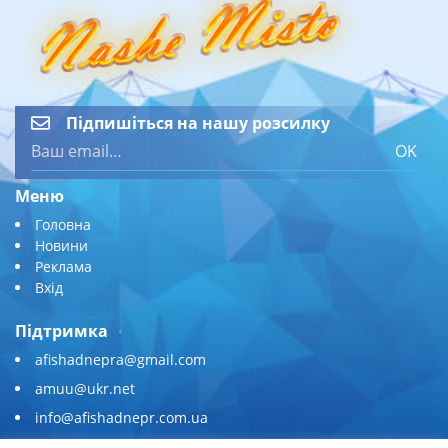
Підпишіться на нашу розсилку
OK
Меню
Головна
Новини
Реклама
Вхід
Підтримка
afishadnepra@gmail.com
amuu@ukr.net
info@afishadnepr.com.ua
+380 (67) 567-45-51