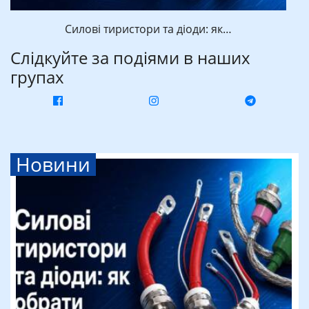
Силові тиристори та діоди: як…
Слідкуйте за подіями в наших
групах
Новини