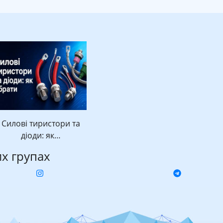
Силові тиристори та
діоди: як…
их групах