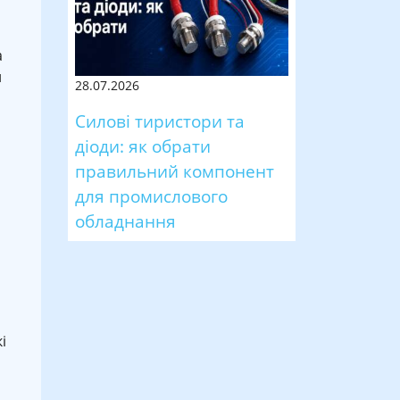
а
й
28.07.2026
Силові тиристори та
діоди: як обрати
правильний компонент
для промислового
обладнання
і
а