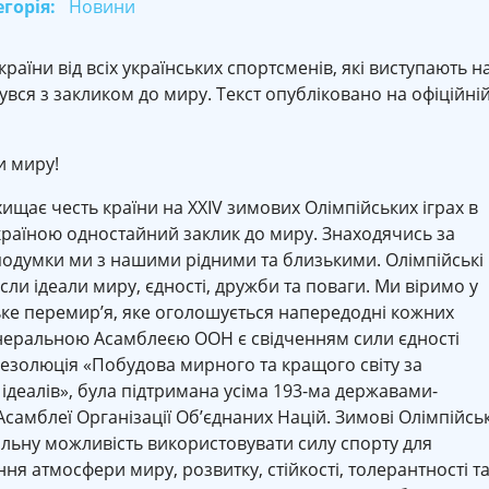
горія:
Новини
аїни від всіх українських спортсменів, які виступають н
нувся з закликом до миру. Текст опубліковано на офіційні
и миру!
хищає честь країни на ХХIV зимових Олімпійських іграх в
країною одностайний заклик до миру. Знаходячись за
 подумки ми з нашими рідними та близькими. Олімпійські
сли ідеали миру, єдності, дружби та поваги. Ми віримо у
ьке перемир’я, яке оголошується напередодні кожних
Генеральною Асамблеєю ООН є свідченням сили єдності
 Резолюція «Побудова мирного та кращого світу за
ідеалів», була підтримана усіма 193-ма державами-
Асамблеї Організації Об’єднаних Націй. Зимові Олімпійськ
еальну можливість використовувати силу спорту для
ня атмосфери миру, розвитку, стійкості, толерантності т