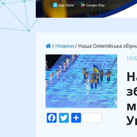
/
Новини
/
Наша Олімпійська збірна
13.0
Н
з
м
Facebook
Twitter
Поділитися
У