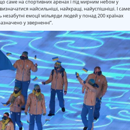
що саме на спортивних аренах і під мирним небом у
визначатися найсильніші, найкращі, найуспішніші. І саме
ь незабутні емоції мільярди людей у понад 200 країнах
 зазначено у зверненні”.