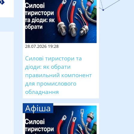
28.07.2026 19:28
Силові тиристори та
діоди: як обрати
правильний компонент
для промислового
обладнання
Афіша