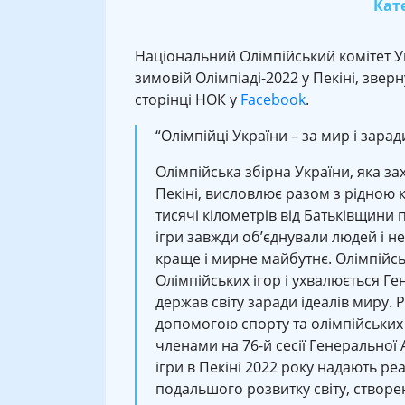
Кате
Національний Олімпійський комітет Укр
зимовій Олімпіаді-2022 у Пекіні, звер
сторінці НОК у
Facebook
.
“Олімпійці України – за мир і зарад
Олімпійська збірна України, яка за
Пекіні, висловлює разом з рідною 
тисячі кілометрів від Батьківщини
ігри завжди об’єднували людей і не
краще і мирне майбутнє. Олімпійс
Олімпійських ігор і ухвалюється 
держав світу заради ідеалів миру.
допомогою спорту та олімпійських 
членами на 76-й сесії Генеральної 
ігри в Пекіні 2022 року надають р
подальшого розвитку світу, створен