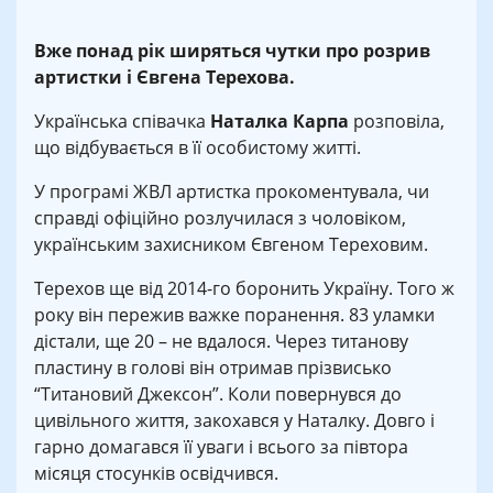
Вже понад рік ширяться чутки про розрив
артистки і Євгена Терехова.
Українська співачка
Наталка Карпа
розповіла,
що відбувається в її особистому житті.
У програмі ЖВЛ артистка прокоментувала, чи
справді офіційно розлучилася з чоловіком,
українським захисником Євгеном Тереховим.
Терехов ще від 2014-го боронить Україну. Того ж
року він пережив важке поранення. 83 уламки
дістали, ще 20 – не вдалося. Через титанову
пластину в голові він отримав прізвисько
“Титановий Джексон”. Коли повернувся до
цивільного життя, закохався у Наталку. Довго і
гарно домагався її уваги і всього за півтора
місяця стосунків освідчився.