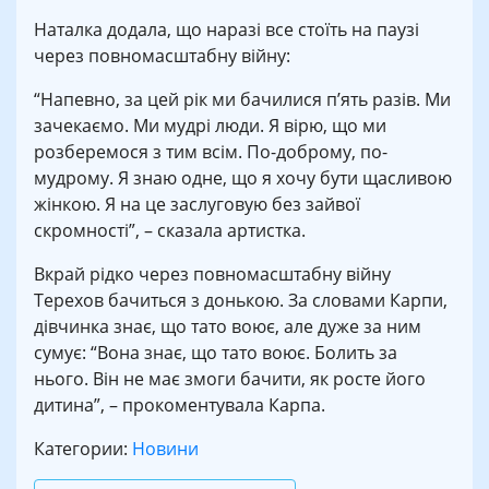
Наталка додала, що наразі все стоїть на паузі
через повномасштабну війну:
“Напевно, за цей рік ми бачилися п’ять разів. Ми
зачекаємо. Ми мудрі люди. Я вірю, що ми
розберемося з тим всім. По-доброму, по-
мудрому. Я знаю одне, що я хочу бути щасливою
жінкою. Я на це заслуговую без зайвої
скромності”, – сказала артистка.
Вкрай рідко через повномасштабну війну
Терехов бачиться з донькою. За словами Карпи,
дівчинка знає, що тато воює, але дуже за ним
сумує: “Вона знає, що тато воює. Болить за
нього. Він не має змоги бачити, як росте його
дитина”, – прокоментувала Карпа.
Категории:
Новини