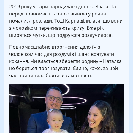
2019 року у пари народилася донька Злата. Та
перед повномасштабною війною у родині
почалися розлади. Тоді Карпа ділилася, що вони
з чоловіком переживають кризу. Вже рік
ширяться чутки, що подружжя розлучилося.
Повномасштабне вторгнення дало їм з
чоловіком час для роздумів і шанс врятувати
кохання. Чи вдасться зберегти родину – Наталка
не береться прогнозувати. Єдине, каже, за цей
час припинила боятися самотності.