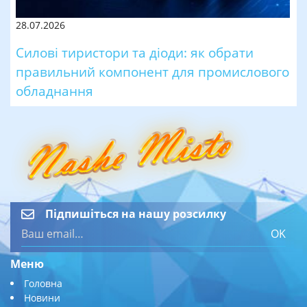
28.07.2026
Силові тиристори та діоди: як обрати
правильний компонент для промислового
обладнання
Підпишіться на нашу розсилку
OK
Меню
Головна
Новини