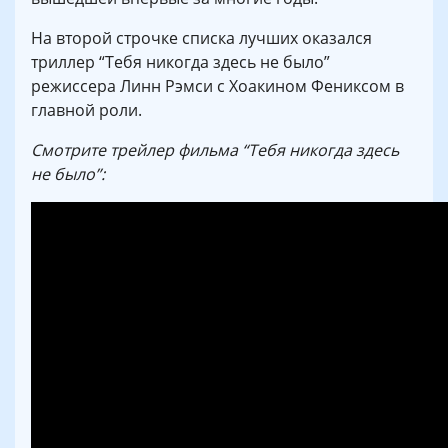
На второй строчке списка лучших оказался
триллер “Тебя никогда здесь не было”
режиссера Линн Рэмси с Хоакином Фениксом в
главной роли.
Смотрите трейлер фильма “Тебя никогда здесь
не было”: