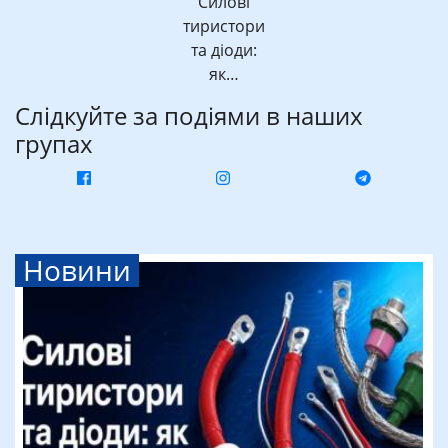
Силові
тиристори
та діоди:
як…
Слідкуйте за подіями в наших
групах
Новини