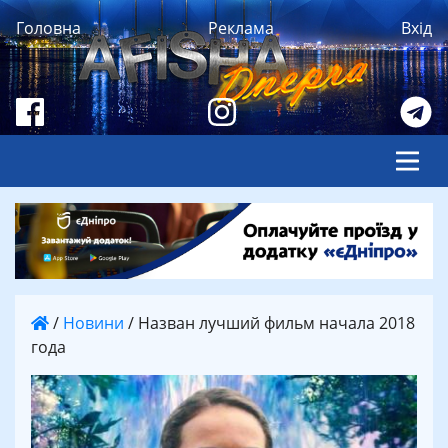
Головна
Реклама
Вхід
/
Новини
/
Назван лучший фильм начала 2018
года